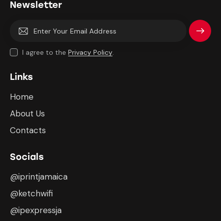
Newsletter
Subscri
I agree to the
Privacy Policy
.
be
Links
Home
About Us
Contacts
Socials
@iprintjamaica
@ketchwifi
@ipexpressja